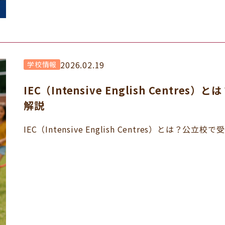
2026.02.19
学校情報
IEC（Intensive English Cent
解説
IEC（Intensive English Centres）とは？公立校で