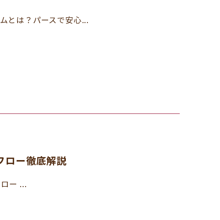
ラムとは？パースで安心...
みフロー徹底解説
ー ...