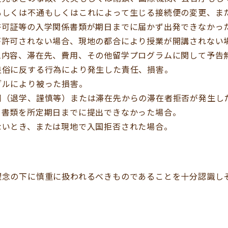
もしくは不通もしくはこれによって生じる接続便の変更、ま
許可証等の入学関係書類が期日までに届かず出発できなかっ
が許可されない場合、現地の都合により授業が開講されない
ム内容、滞在先、費用、その他留学プログラムに関して予告
良俗に反する行為により発生した責任、損害。
ブルにより被った損害。
罰（退学、謹慎等）または滞在先からの滞在者拒否が発生し
る書類を所定期日までに提出できなかった場合。
ないとき、または現地で入国拒否された場合。
理念の下に慎重に扱われるべきものであることを十分認識し