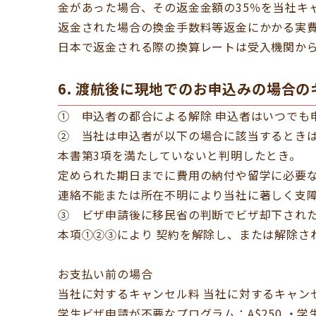
金があった場合、その返金金額の35％を当社キ
返金された場合の換金手数料等返金にかかる実
日本で返金される際の換算レートは受入機関から
6. 渡航後に現地でのお申込みの場合
① 申込者の都合による解除 申込者はいつでも
② 当社は申込者が以下の場合に該当するとき
本書第3項を満たしていないと判明したとき。
定められた期日までに費用の納付や留学に必要
連絡不能または所在不明により当社に著しく支
③ ビザ申請後に移民省の判断でビザ却下され
本項①②③により 契約を解除し、または解除さ
お支払い前の場合
当社に対するキャンセル料 当社に対するキャン
学生ビザ申請が不要なプログラム：A$250 ・学