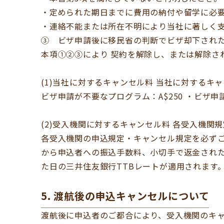
・定められた期日までに費用の納付や留学に必
・連絡不能または所在不明により当社に著しく
③ ビザ申請後に移民省の判断でビザ却下され
本項①②③により 契約を解除し、または解除さ
(1)当社に対するキャンセル料 当社に対するキ
ビザ申請が不要なプログラム：A$250 ・ビザ申
(2)受入機関に対するキャンセル料 各受入機関
各受入機関の申込規定・キャンセル規定を必ず
から申込者への振込手数料、小切手で返金され
た日の三井住友銀行TTBレートが適用されます
5. 渡航後の申込キャンセルについて
渡航後に申込者のご都合により、受入機関のキ