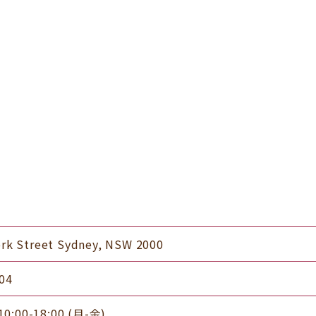
ork Street Sydney, NSW 2000
04
00-18:00 (月-金)