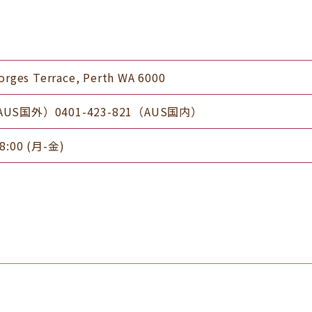
eorges Terrace, Perth WA 6000
4（AUS国外）0401-423-821（AUS国内）
:00 (月-金)