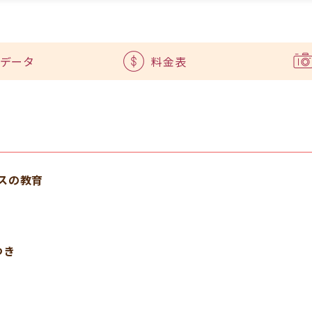
データ
料金表
スの教育
つき